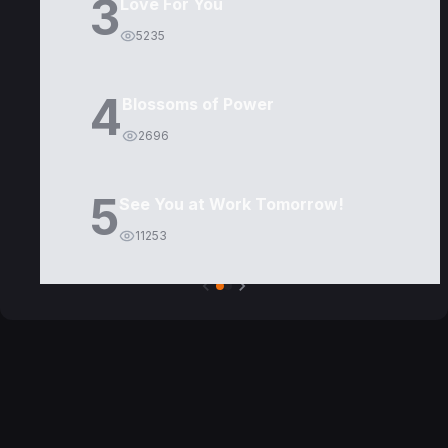
3
Love For You
5235
4
Blossoms of Power
2696
5
See You at Work Tomorrow!
11253