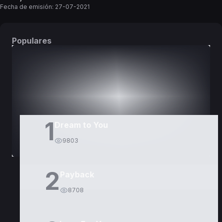
Fecha de emisión:
27-07-2021
Populares
DORAMAS
PELÍCULAS
1
Dream to You
9803
2
Payback
8708