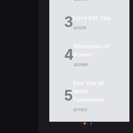
3
Love For You
5235
Blossoms of
4
Power
2696
See You at
5
Work
Tomorrow!
11253