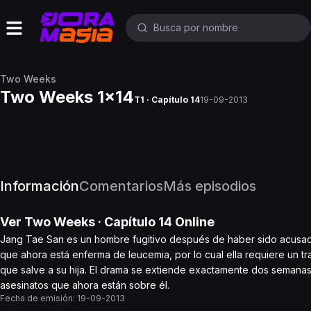
Two Weeks
Two Weeks 1x14
T1 · Capítulo 14
19-09-2013
Información
Comentarios
Más episodios
Ver
Two Weeks
· Capítulo
14
Online
Jang Tae San es un hombre fugitivo después de haber sido acusado
que ahora está enferma de leucemia, por lo cual ella requiere un t
que salve a su hija. El drama se extiende exactamente dos semanas 
asesinatos que ahora están sobre él.
Fecha de emisión:
19-09-2013