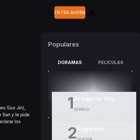
ENTRA AHORA
Populares
DORAMAS
PELÍCULAS
1
Dream to You
eo Soo Jin),
9803
e San y le pide
clarar los
2
Payback
8708