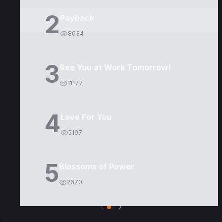
2
Payback
8634
3
See You at Work Tomorrow!
11177
4
Love For You
5197
5
Blossoms of Power
2670