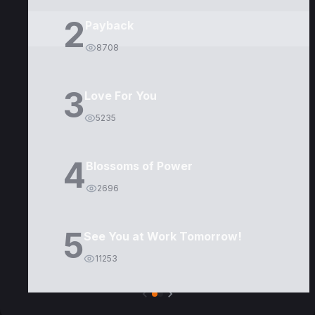
2
Payback
8708
3
Love For You
5235
4
Blossoms of Power
2696
5
See You at Work Tomorrow!
11253