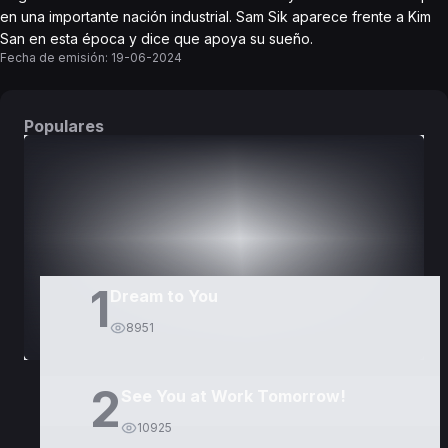
en una importante nación industrial. Sam Sik aparece frente a Kim
San en esta época y dice que apoya su sueño.
Fecha de emisión:
19-06-2024
Populares
DORAMAS
PELÍCULAS
1
Dream to You
8951
2
See You at Work Tomorrow!
10925