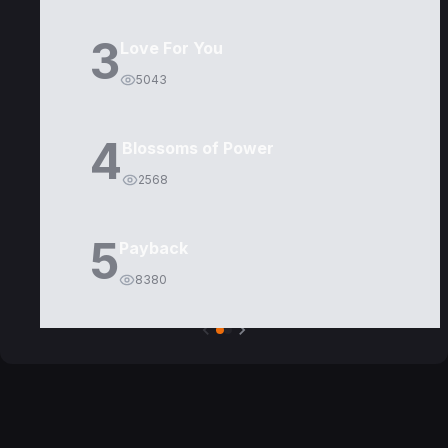
3
Love For You
5043
4
Blossoms of Power
2568
5
Payback
8380