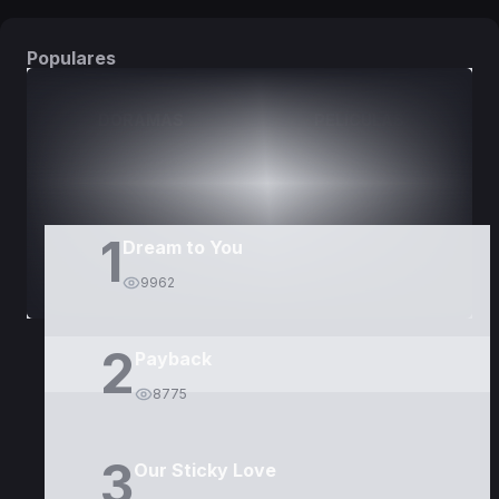
Populares
DORAMAS
PELÍCULAS
1
Dream to You
9962
2
Payback
8775
3
Our Sticky Love