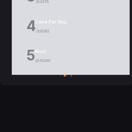
2475
4
Love For You
5282
5
Knot
10240