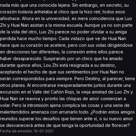
nada más que una conocida lejana. Sin embargo, en secreto, su
corazón todavía anhelaba al chico que la hizo reír, todos esos
añoshace. Ahora en la universidad, es mera coincidencia que Luo
Zhi y Huai Nan asistan a la misma escuela. Aunque ya no son parte
de la vida del otro, Luo Zhi parece no poder olvidar a su amiga
perdida hace mucho tiempo. Cada vistazo que ve de Huai Nan
hace que su corazón se acelere, pero con sus vidas dirigiéndose
en direcciones tan diferentes, la conexión entre ellos parece
haber desaparecido. Suspirando por un chico que ha amado
durante quince años, Lou Zhi está resignada a su destino,
aceptando el hecho de que sus sentimientos por Huai Nan no
serán correspondidos para siempre. Pero Destiny, al parecer, tiene
otros planes. Al encontrarse inesperadamente juntos durante una
excursión en el Valle del Cañón Rojo, la vieja amistad de Luo Zhi y
Huai Nan se reaviva y pronto las chispas de amor comienzan a
volar. Pero la intromisión ajena complica las cosas y una serie de
malentendidos amenaza con arruinarlo todo. ¿Podrán estos amigos
reunidos superar los desafíos que tienen ante sí, o su nuevo amor
se desvanecerá antes de que tenga la oportunidad de florecer?
Fecha de emisión:
10-01-2021