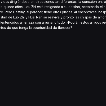
idas dirigiéndose en direcciones tan diferentes, la conexión entre
 quince años, Lou Zhi está resignada a su destino, aceptando el 
. Pero Destiny, al parecer, tiene otros planes. Al encontrarse ine
amistad de Luo Zhi y Huai Nan se reaviva y pronto las chispas de am
 malentendidos amenaza con arruinarlo todo. ¿Podrán estos amigos r
ntes de que tenga la oportunidad de florecer?