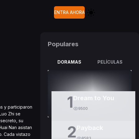
ENTRA AHORA
Populares
DORAMAS
PELÍCULAS
1
Dream to You
s y participaron
9500
Luo Zhi se
 secreto, su
2
Payback
Huai Nan asistan
o. Cada vistazo
8583