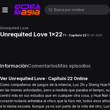
Unrequited Love
Unrequited Love 1x22
T1 · Capítulo 22
10-01-2021
Información
Comentarios
Más episodios
Ver
Unrequited Love
· Capítulo
22
Online
Como compañeros de juegos de la infancia, Luo Zhi y Sheng Huai Nan
en las mismas actividades, pero a medida que pasaba el tiempo, su
centró más en sus estudios que en cualquier otra cosa, y Huai Nan
corazón todavía anhelaba al chico que la hizo reír, todos esos año
a la misma escuela. Aunque ya no son parte de la vida del otro, L