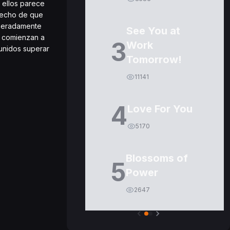
 ellos parece
hecho de que
speradamente
See You at
or comienzan a
3
Work
eunidos superar
Tomorrow!
11141
4
Love For You
5170
Blossoms of
5
Power
2647