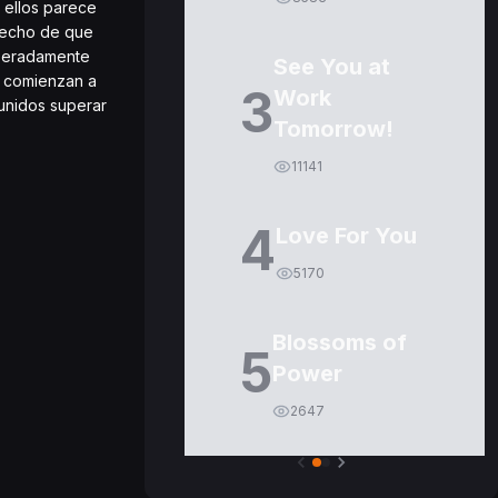
 ellos parece
hecho de que
speradamente
See You at
or comienzan a
3
Work
eunidos superar
Tomorrow!
11141
4
Love For You
5170
Blossoms of
5
Power
2647