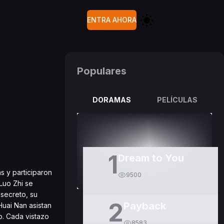
ENTRA AHORA
Populares
DORAMAS
PELÍCULAS
1
Dream to You
s y participaron
9500
Luo Zhi se
 secreto, su
2
Payback
Huai Nan asistan
o. Cada vistazo
8583