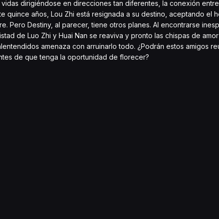
idas dirigiéndose en direcciones tan diferentes, la conexión entre
 quince años, Lou Zhi está resignada a su destino, aceptando el 
. Pero Destiny, al parecer, tiene otros planes. Al encontrarse ine
amistad de Luo Zhi y Huai Nan se reaviva y pronto las chispas de am
 malentendidos amenaza con arruinarlo todo. ¿Podrán estos amigos r
ntes de que tenga la oportunidad de florecer?