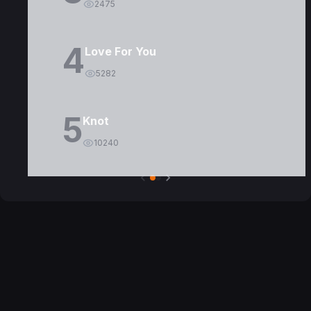
2475
4
Love For You
5282
5
Knot
10240