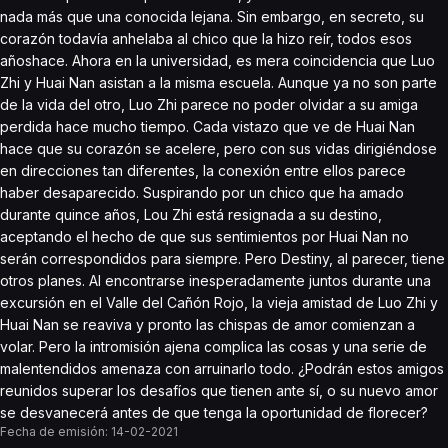
nada más que una conocida lejana. Sin embargo, en secreto, su
corazón todavía anhelaba al chico que la hizo reír, todos esos
añoshace. Ahora en la universidad, es mera coincidencia que Luo
Zhi y Huai Nan asistan a la misma escuela. Aunque ya no son parte
de la vida del otro, Luo Zhi parece no poder olvidar a su amiga
perdida hace mucho tiempo. Cada vistazo que ve de Huai Nan
hace que su corazón se acelere, pero con sus vidas dirigiéndose
en direcciones tan diferentes, la conexión entre ellos parece
haber desaparecido. Suspirando por un chico que ha amado
durante quince años, Lou Zhi está resignada a su destino,
aceptando el hecho de que sus sentimientos por Huai Nan no
serán correspondidos para siempre. Pero Destiny, al parecer, tiene
otros planes. Al encontrarse inesperadamente juntos durante una
excursión en el Valle del Cañón Rojo, la vieja amistad de Luo Zhi y
Huai Nan se reaviva y pronto las chispas de amor comienzan a
volar. Pero la intromisión ajena complica las cosas y una serie de
malentendidos amenaza con arruinarlo todo. ¿Podrán estos amigos
reunidos superar los desafíos que tienen ante sí, o su nuevo amor
se desvanecerá antes de que tenga la oportunidad de florecer?
Fecha de emisión:
14-02-2021