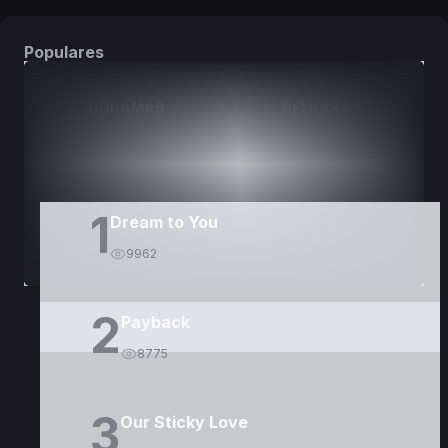
Populares
DORAMAS
PELÍCULAS
1
Dream to You
9962
2
Payback
8775
3
Our Sticky Love