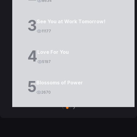
8634
3
See You at Work Tomorrow!
11177
4
Love For You
5197
5
Blossoms of Power
2670