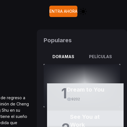
ENTRA AHORA
Populares
DORAMAS
PELÍCULAS
1
Dream to You
ó de regreso a
9202
pinión de Cheng
g Shu en su
See You at
 tiene el sueño
medida que
Work