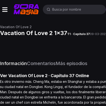
Vacation Of Love 2
Vacation Of Love 2 1x37
T1 · Capítulo 37
09-03-202
Información
Comentarios
Más episodios
Ver
Vacation Of Love 2
· Capítulo
37
Online
Es otro invierno más. Cheng Ma, estaba en Shanghai y estaba a pun
su ciudad natal en Dongbei. Kong Lingqi, el fundador de la compañ
Man. Después de algunos giros y vueltas, los dos finalmente libera
ciudad natal en Dongbei se enfrenta a la bancarrota. El gran pedido
de ser un chef con estrella Michelin, fue acordonada por la propiet