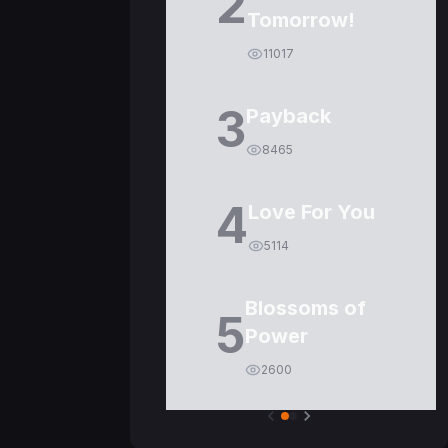
2
Tomorrow!
11017
3
Payback
8465
4
Love For You
5114
Blossoms of
5
Power
2600