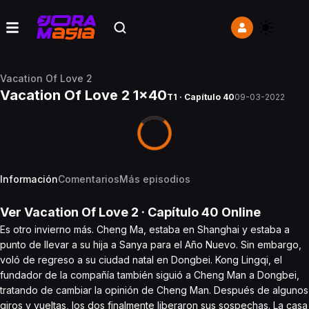
Vacation Of Love 2
Vacation Of Love 2 1x40
T1 · Capítulo 40
09-03-2022
Información
Comentarios
Más episodios
Ver
Vacation Of Love 2
· Capítulo
40
Online
Es otro invierno más. Cheng Ma, estaba en Shanghai y estaba a
punto de llevar a su hija a Sanya para el Año Nuevo. Sin embargo,
voló de regreso a su ciudad natal en Dongbei. Kong Lingqi, el
fundador de la compañía también siguió a Cheng Man a Dongbei,
tratando de cambiar la opinión de Cheng Man. Después de algunos
giros y vueltas, los dos finalmente liberaron sus sospechas. La casa