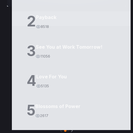
2
Payback
8518
3
See You at Work Tomorrow!
11056
4
Love For You
5135
5
Blossoms of Power
2617