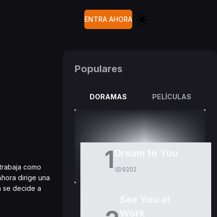
ENTRA AHORA
Populares
DORAMAS
PELÍCULAS
1
Dream to You
 trabaja como
9202
Ahora dirige una
a se decide a
See You at
Work