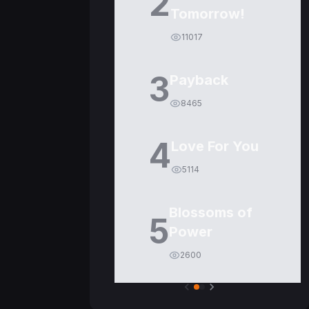
2
Tomorrow!
11017
3
Payback
8465
4
Love For You
5114
Blossoms of
5
Power
2600