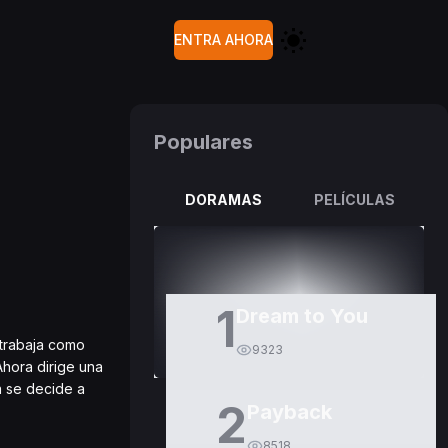
ENTRA AHORA
Populares
DORAMAS
PELÍCULAS
1
Dream to You
 trabaja como
9323
Ahora dirige una
a se decide a
2
Payback
8518