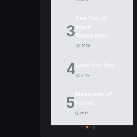
See You at
3
Work
Tomorrow!
11056
4
Love For You
5135
Blossoms of
5
Power
2617