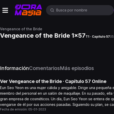
Vengeance of the Bride
Vengeance of the Bride 1x57
T1 · Capítulo 57
05
Información
Comentarios
Más episodios
Ver
Vengeance of the Bride
· Capítulo
57
Online
Eun Seo Yeon es una mujer cálida y amigable. Dirige una pequeña
miembro del personal en un salón de maquillaje. En su pasado, ell
gran empresa de cosméticos. Un día, Eun Seo Yeon se entera de qu
vengarse de él por sus acciones pasadas. Siguiendo su plan, se c
Fecha de emisión:
05-01-2023