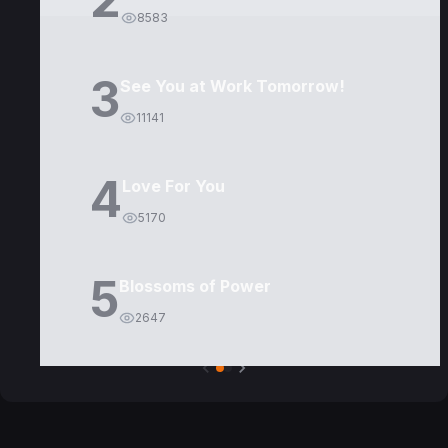
8583
3
See You at Work Tomorrow!
11141
4
Love For You
5170
5
Blossoms of Power
2647