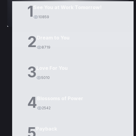
1
See You at Work Tomorrow!
10859
2
Dream to You
8719
3
Love For You
5010
4
Blossoms of Power
2542
5
Payback