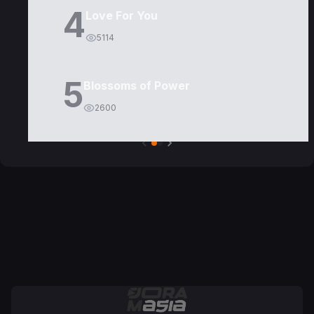
4
Love For You
5114
5
Blossoms of Power
2600