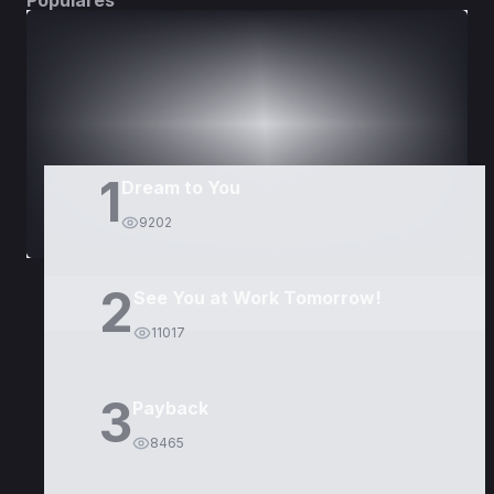
Populares
DORAMAS
PELÍCULAS
1
Dream to You
9202
2
See You at Work Tomorrow!
11017
3
Payback
8465