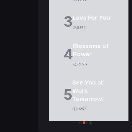
3
Love For You
5235
Blossoms of
4
Power
2696
See You at
5
Work
Tomorrow!
11253