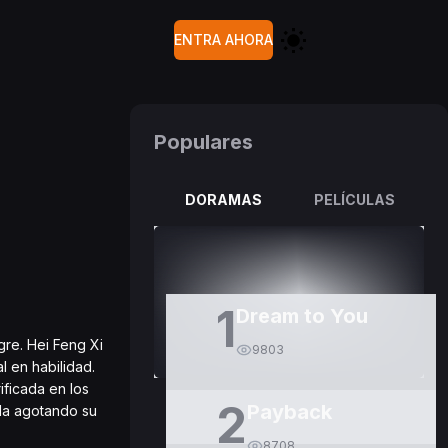
ENTRA AHORA
Populares
DORAMAS
PELÍCULAS
1
Dream to You
gre. Hei Feng Xi
9803
 en habilidad.
ificada en los
2
Payback
rla agotando su
8708