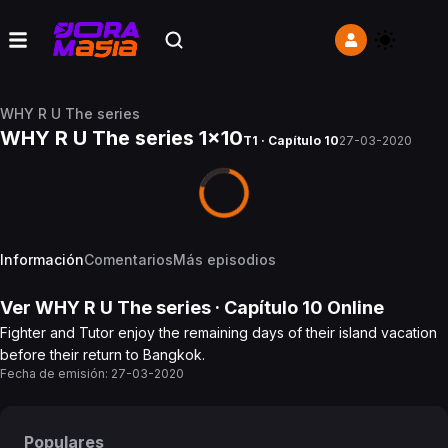
WHY R U The series
WHY R U The series 1x10
T1 · Capítulo 10
27-03-2020
Información
Comentarios
Más episodios
Ver
WHY R U The series
· Capítulo
10
Online
Fighter and Tutor enjoy the remaining days of their island vacation
before their return to Bangkok.
Fecha de emisión:
27-03-2020
Populares