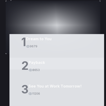
DORAMAS
PELÍCULAS
1
Dream to You
9679
2
Payback
8653
3
See You at Work Tomorrow!
11206