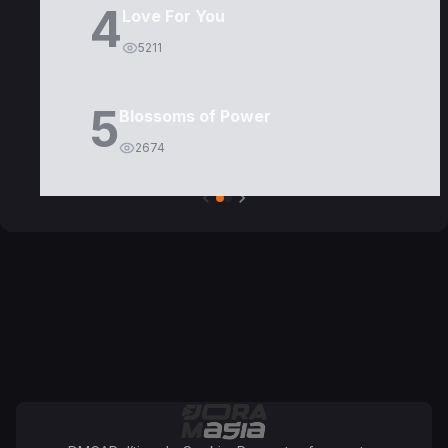
4
Love For You
5211
5
Blossoms of Power
2674