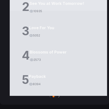
2
See You at Work Tomorrow!
10935
3
Love For You
5052
4
Blossoms of Power
2573
5
Payback
8394