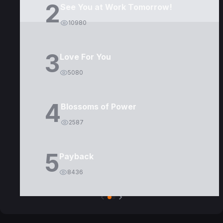
2
See You at Work Tomorrow!
10980
3
Love For You
5080
4
Blossoms of Power
2587
5
Payback
8436