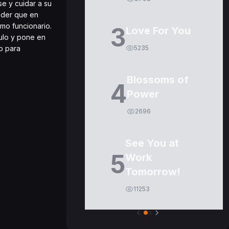
e y cuidar a su
poder que en
omo funcionario.
3
Love For You
ulo y pone en
ro para
5235
Blossoms of
4
Power
2696
See You at
5
Work
Tomorrow!
11253