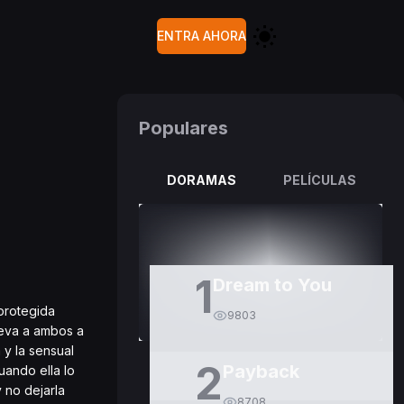
ENTRA AHORA
Populares
DORAMAS
PELÍCULAS
1
Dream to You
protegida
9803
leva a ambos a
 y la sensual
2
Payback
uando ella lo
 no dejarla
8708