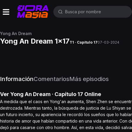
Yong An Dream
Yong An Dream 1x17
T1 · Capítulo 17
07-03-2024
Información
Comentarios
Más episodios
Ver
Yong An Dream
· Capítulo
17
Online
A medida que el caos en Yong'an aumenta, Shen Zhen se encuentra a
destrozada. Mientras tanto, la búsqueda de justicia de Lu Shiyan s
un futuro incierto, su apariencia le recordó los sueños que lo hab
historia de amor que habían compartido en una vida anterior. Con
dejó para casarse con otro hombre. Así, en esta vida, decidió salvar