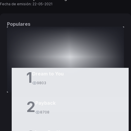
Fecha de emisión:
22-05-2021
Populares
DORAMAS
PELÍCULAS
1
Dream to You
9803
2
Payback
8708