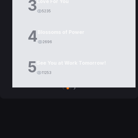
3
Love For You
5235
4
Blossoms of Power
2696
5
See You at Work Tomorrow!
11253