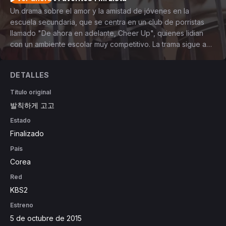
Un drama sobre el amor y la amistad de jóvenes en la
escuela secundaria, que se centra en un club de porristas
llamado "De ahora en adelante, Cheer Up", quienes lidian
con un ambiente escolar muy competitivo. La trama sigue a
un grupo de estudiantes de la Escuela Sevit High, la
protagonista, Kang Yeon Doo (Jung Eun Ji), es una chica que
DETALLES
disfruta sus días de estudiante al lado de su mejor amigo Ha
Dong Jae (Cha Hak Yeon (N)), quien sufre de una fobia al
Título original
contacto físico, y su grupo de baile Real King, sin embargo
발칙하게 고고
sus calificaciones están en los últimos lugares de la lista.
Estado
También conocemos a Kwon Soo Ah ( Chae Su Bin),
compañera de cuarto de Yeon Doo, quien a diferencia de la
Finalizado
protagonista se presiona diariamente para cumplir las
País
expectativas de su madre de ser la primera en la escuela
Corea
para conseguir un lugar en la Ivy League, a tal grado de
aislarla a hacer trampa y traicionar a sus amigos. Por otro lado
Red
están Kim Yeol (Lee Won Geun) y Seo Ha Joon (Kim Ji Soo),
KBS2
dos mejores amigos unidos por pasados problemáticos con
Estreno
sus padres que los han hecho no confiar en otros pero si en
5 de octubre de 2015
sí mismos. Tanto Soo Ah, como Ha Joon y Kim Yeol,