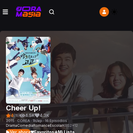
Cheer Up!
4
4.5K
4.3K
(
15
)
2015 · COREA · 1h/ep · 16 Episodios
Drama
Comedia
Romance
Escolar
KBS2
+
12
Ver ahora
Favoritos
Mi Lista