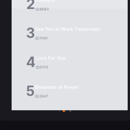
2
Payback
8583
3
See You at Work Tomorrow!
11141
4
Love For You
5170
5
Blossoms of Power
2647