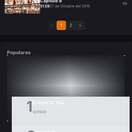
Capitulo
8
27 de Octubre del 2015
S
1
.E
8
‹
1
2
›
Populares
DORAMAS
PELÍCULAS
1
Dream to You
9500