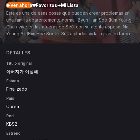
Ver ahora
Favoritos
Mi Lista
Esta es una de esas cosas que pueden crear problemas en
una familia aparentemente normal. Byun Han Soo (Kim Young
Chul) vive en las afueras de Seúl con su atenta esposa, Na
Young Sil (Kim Hae Sook). Sus agitadas vidas giran en torno a
su pequeño negocio, "La Cafetería de Papá", y sus cuatro
hijos adultos, Joon Young (Min Jin Woong), Hye Young (Lee
DETALLES
Yoo Ri), Mi Young (Jung So Min) y Ra Young (Ryu
Hwayoung). Joon Young trata de no decepcionar a sus
Título original
padres, ya que lleva cinco años intentando aprobar el
아버지가 이상해
examen para ser empleado público y no lo ha logrado. Hye
Estado
Young es una talentosa y exitosa abogada que tiene una
relación inestable con Cha Jung Hwan (Ryu Soo Young), un
Finalizado
productor y director de televisión. Mi Young lleva años
País
tratando de encontrar un trabajo y finalmente consigue su
Corea
trabajo soñado como pasante en Gabi Entertainment, solo
para descubrir que la persona que le hacía la vida imposible
Red
en la escuela, Kim Yoo Joo (Lee Mi Do), trabaja allí como
KBS2
líder de equipo. Ra Young trabaja como instructora de yoga y
Estreno
se enamora de Park Cheol Soo (Ahn Hyo Seop), quien no