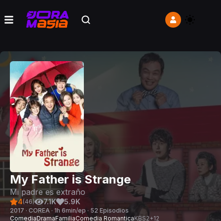
My Father is Strange
Mi padre es extraño
4
7.1K
5.9K
(
46
)
2017 · COREA · 1h 6min/ep · 52 Episodios
Comedia
Drama
Familia
Comedia Romantica
KBS2
+
12