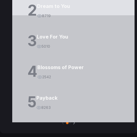
2
Dream to You
8719
3
Love For You
5010
4
Blossoms of Power
2542
5
Payback
8263