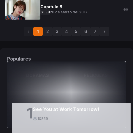
Capitulo
8
26 de Marzo del 2017
S
1
.E
8
‹
1
2
3
4
5
6
7
›
Populares
DORAMAS
PELÍCULAS
1
See You at Work Tomorrow!
10859