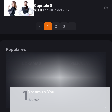
Capitulo
8
8 de Julio del 2017
S
1
.E
8
‹
1
2
3
›
Populares
DORAMAS
PELÍCULAS
1
Dream to You
9202