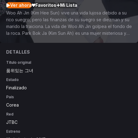
Ver ahora
Favoritos
Mi Lista
Woo Ah Jin (Kim Hee Sun) vive una vida lujosa debido a su
rico suegro, pero las finanzas de su suegro se diezman y su
marido la traiciona. La vida de Woo Ah Jin golpea el fondo de
la roca. Park Bok Ja (Kim Sun Ah) es una mujer misteriosa y
ella oculta su historia desgarradora. Ella vive dificultades
debido a Woo Ah Jin. Pero al final ambas mujeres terminan
DETALLES
siendo amigas.
Título original
품위있는 그녀
Estado
Finalizado
País
Corea
Red
JTBC
Estreno