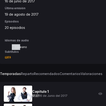
16 de junio de 2017
Última emisión
19 de agosto de 2017
Episodios
20 episodios
Idiomas de audio
Coreano
Subtítulos
ES
Temporadas
Reparto
Recomendados
Comentarios
Valoraciones
Capitulo
1
16 de Junio del 2017
S
1
.E
1