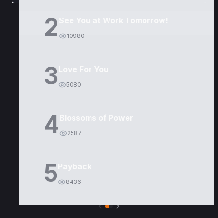
2
See You at Work Tomorrow!
10980
3
Love For You
5080
4
Blossoms of Power
2587
5
Payback
8436