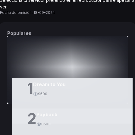
Selecciona tu servidor preferido en el reproductor para empezar a
ver.
Fecha de emisión:
18-09-2024
Populares
DORAMAS
PELÍCULAS
1
Dream to You
9500
2
Payback
8583