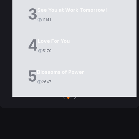
3
See You at Work Tomorrow!
11141
4
Love For You
5170
5
Blossoms of Power
2647