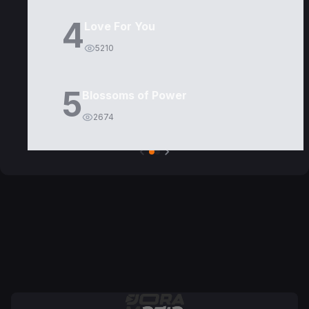
4
Love For You
5210
5
Blossoms of Power
2674