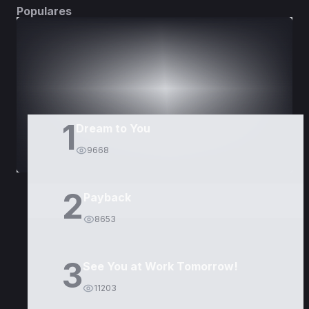
Populares
DORAMAS
PELÍCULAS
1
Dream to You
9668
2
Payback
8653
3
See You at Work Tomorrow!
11203