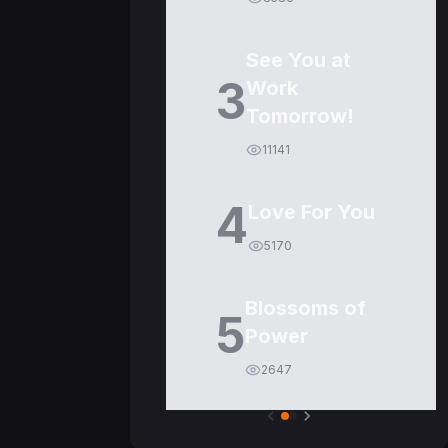
See You at
3
Work
Tomorrow!
11141
4
Love For You
5170
Blossoms of
5
Power
2647