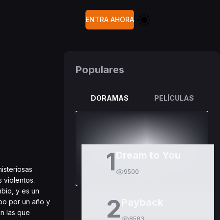
ENTRA AHORA
Populares
DORAMAS
PELÍCULAS
1
Dream to You
isteriosas
9500
 violentos.
mbio, y es un
2
Payback
mpo por un año y
n las que
8583