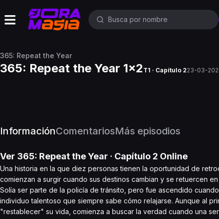
365: Repeat the Year
365: Repeat the Year 1x2
T1 · Capítulo 2
23-03-202
Información
Comentarios
Más episodios
Ver
365: Repeat the Year
· Capítulo
2
Online
Una historia en la que diez personas tienen la oportunidad de retr
comienzan a surgir cuando sus destinos cambian y se retuercen en e
Solía ​​ser parte de la policía de tránsito, pero fue ascendido cua
individuo talentoso que siempre sabe cómo relajarse. Aunque al pri
"restablecer" su vida, comienza a buscar la verdad cuando una se