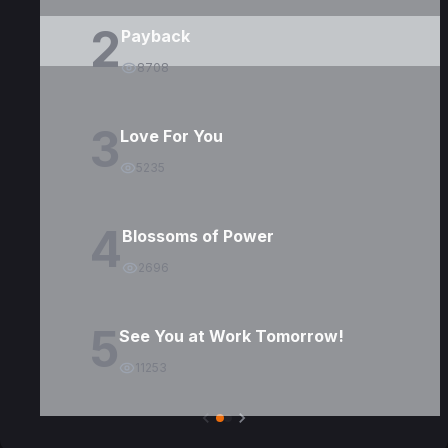
2
Payback
8708
3
Love For You
5235
4
Blossoms of Power
2696
5
See You at Work Tomorrow!
11253