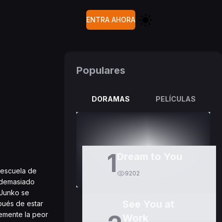
ENTRA AHORA
Populares
DORAMAS
PELÍCULAS
1
Dream to You
 escuela de
9202
n demasiado
 Junko se
See You at
pués de estar
emente la peor
Work