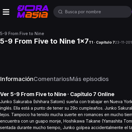
5-9 From Five to Nine
5-9 From Five to Nine 1x7
T1 · Capítulo 7
23-11-201
Información
Comentarios
Más episodios
Ver
5-9 From Five to Nine
· Capítulo
7
Online
Junko Sakuraba (Ishihara Satomi) sueña con trabajar en Nueva York
inglés. Ella está a punto de tener su 29o cumpleaños. Junko Saku
lejos. Tampoco ha tenido mucha suerte en romances en mucho tiem
encuentra con un guapo monje, Hoshikawa Takane (Yamashita Tomoh
sentada durante mucho tiempo, Junko golpea accidentalmente el t