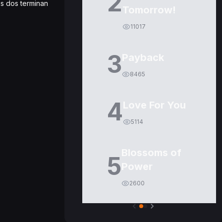
2
os dos terminan
Tomorrow!
11017
3
Payback
8465
4
Love For You
5114
Blossoms of
5
Power
2600