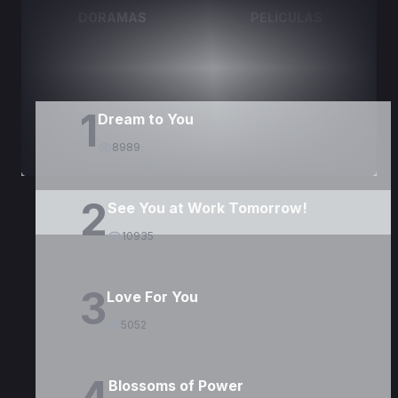
DORAMAS
PELÍCULAS
1
Dream to You
8989
2
See You at Work Tomorrow!
10935
3
Love For You
5052
4
Blossoms of Power