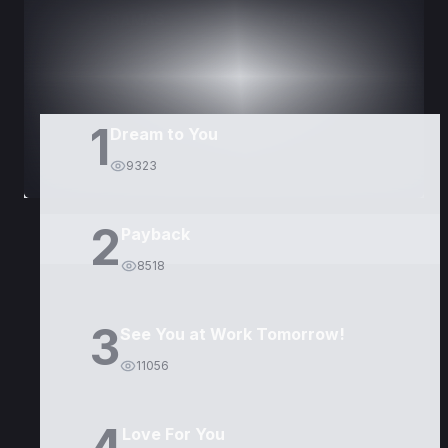
DORAMAS
PELÍCULAS
1
Dream to You
9323
2
Payback
8518
3
See You at Work Tomorrow!
11056
4
Love For You