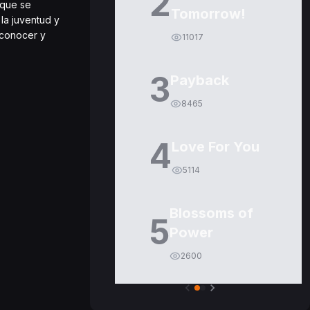
2
 que se
Tomorrow!
la juventud y
 conocer y
11017
3
Payback
8465
4
Love For You
5114
Blossoms of
5
Power
2600