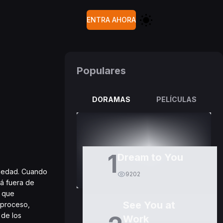
ENTRA AHORA
Populares
DORAMAS
PELÍCULAS
1
Dream to You
siedad. Cuando
9202
tá fuera de
s que
See You at
 proceso,
 de los
Work