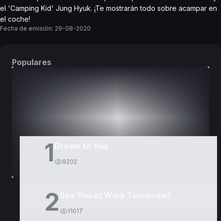
el 'Camping Kid' Jung Hyuk. ¡Te mostrarán todo sobre acampar en
el coche!
Fecha de emisión:
29-08-2020
Populares
DORAMAS
PELÍCULAS
1
Dream to You
9202
2
See You at Work Tomorrow!
11017