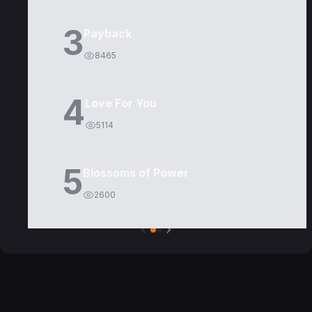
3
Payback
8465
4
Love For You
5114
5
Blossoms of Power
2600