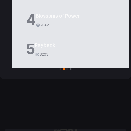
4
Blossoms of Power
2542
5
Payback
8263