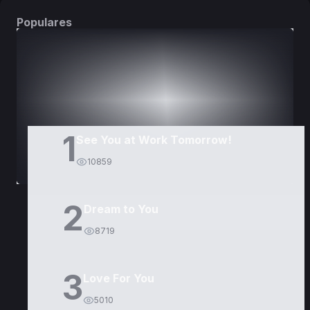
Populares
DORAMAS
PELÍCULAS
1
See You at Work Tomorrow!
10859
2
Dream to You
8719
3
Love For You
5010