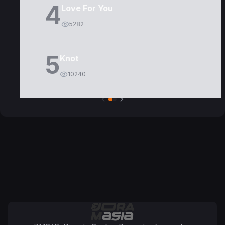
4
Love For You
5282
5
Knot
10240