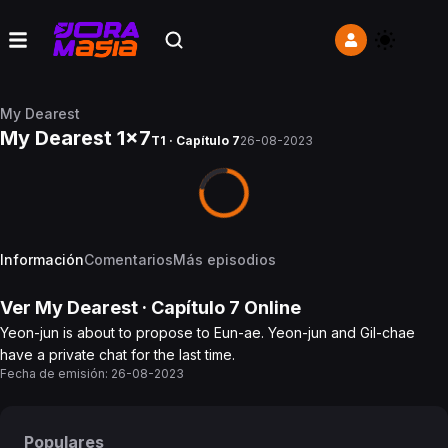
My Dearest
My Dearest 1x7
T1 · Capítulo 7
26-08-2023
Información
Comentarios
Más episodios
Ver
My Dearest
· Capítulo
7
Online
Yeon-jun is about to propose to Eun-ae. Yeon-jun and Gil-chae
have a private chat for the last time.
Fecha de emisión:
26-08-2023
Populares