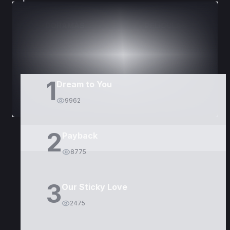
DORAMAS
PELÍCULAS
1
Dream to You
9962
2
Payback
8775
3
Our Sticky Love
2475