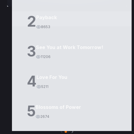
2
Payback
8653
3
See You at Work Tomorrow!
11206
4
Love For You
5211
5
Blossoms of Power
2674