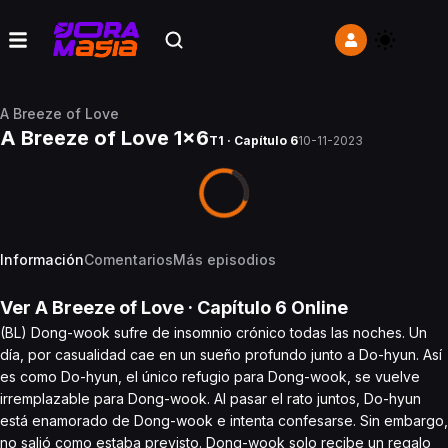
A Breeze of Love
A Breeze of Love 1x6
T1 · Capítulo 6
10-11-2023
Información
Comentarios
Más episodios
Ver
A Breeze of Love
· Capítulo
6
Online
(BL) Dong-wook sufre de insomnio crónico todas las noches. Un
día, por casualidad cae en un sueño profundo junto a Do-hyun. Así
es como Do-hyun, el único refugio para Dong-wook, se vuelve
irremplazable para Dong-wook. Al pasar el rato juntos, Do-hyun
está enamorado de Dong-wook e intenta confesarse. Sin embargo,
no salió como estaba previsto. Dong-wook solo recibe un regalo