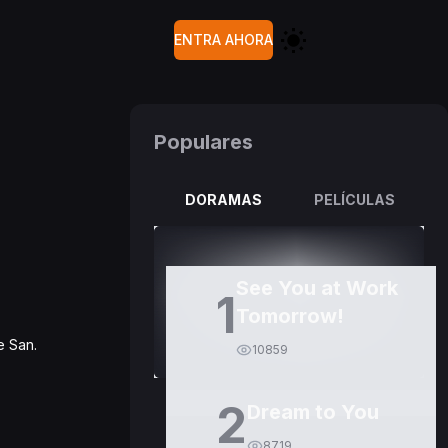
ENTRA AHORA
Populares
DORAMAS
PELÍCULAS
See You at Work
1
Tomorrow!
e San.
10859
2
Dream to You
8719