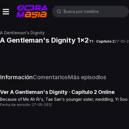
A Gentleman's Dignity
A Gentleman's Dignity 1x2
T1 · Capítulo 2
27-05-2
Información
Comentarios
Más episodios
Ver
A Gentleman's Dignity
· Capítulo
2
Online
Because of Me Ah Ri's, Tae San's younger sister, meddling, Yi Soo is
Fecha de emisión:
27-05-2012