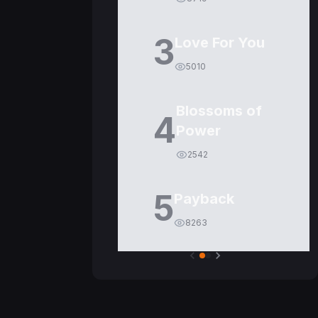
3
Love For You
5010
Blossoms of
4
Power
2542
5
Payback
8263