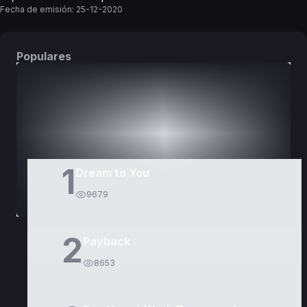
Fecha de emisión:
25-12-2020
Populares
DORAMAS
PELÍCULAS
1
Dream to You
9679
2
Payback
8653