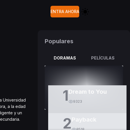
ENTRA AHORA
Populares
DORAMAS
PELÍCULAS
1
Dream to You
sa Universidad
9323
ora, a la edad
ligente y un
2
Payback
ecundaria.
8518