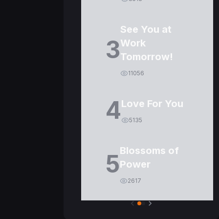
See You at
3
Work
Tomorrow!
11056
4
Love For You
5135
Blossoms of
5
Power
2617