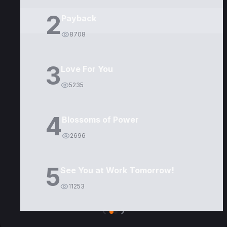
2
Payback
8708
3
Love For You
5235
4
Blossoms of Power
2696
5
See You at Work Tomorrow!
11253