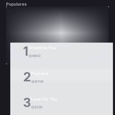
Populares
DORAMAS
PELÍCULAS
1
Dream to You
9803
2
Payback
8708
3
Love For You
5235