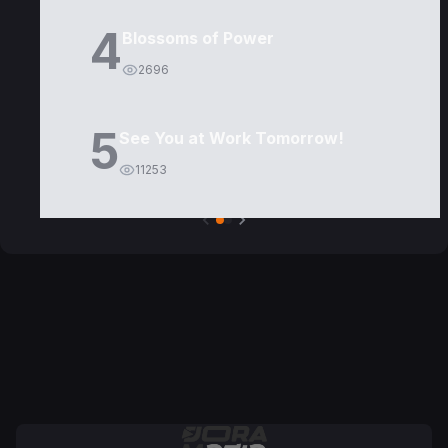
4
Blossoms of Power
2696
5
See You at Work Tomorrow!
11253