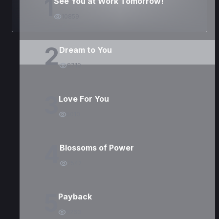
1
See You at Work Tomorrow!
10859
2
Dream to You
8719
3
Love For You
5010
4
Blossoms of Power
2542
5
Payback
8263