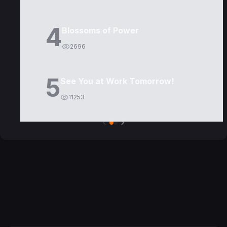
4
Blossoms of Power
2696
5
See You at Work Tomorrow!
11253