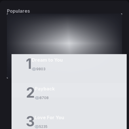
Populares
DORAMAS
PELÍCULAS
1
Dream to You
9803
2
Payback
8708
3
Love For You
5235