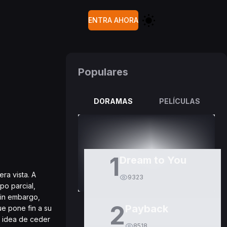
ENTRA AHORA
Populares
DORAMAS
PELÍCULAS
1
Dream to You
ra vista. A
9323
po parcial,
Sin embargo,
2
Payback
ue pone fin a su
a idea de ceder
8518