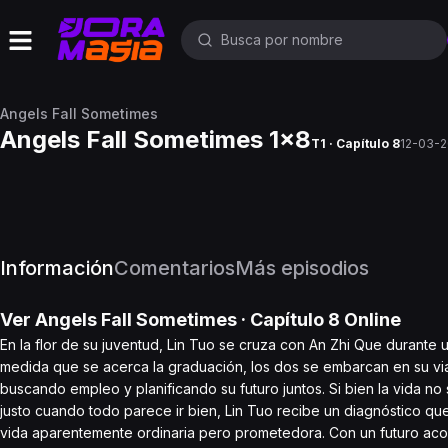
Angels Fall Sometimes
Angels Fall Sometimes 1x8
T1 · Capítulo 8
12-03-
Información
Comentarios
Más episodios
Ver
Angels Fall Sometimes
· Capítulo
8
Online
En la flor de su juventud, Lin Tuo se cruza con An Zhi Que durante u
medida que se acerca la graduación, los dos se embarcan en su viaj
buscando empleo y planificando su futuro juntos. Si bien la vida 
justo cuando todo parece ir bien, Lin Tuo recibe un diagnóstico que
vida aparentemente ordinaria pero prometedora. Con un futuro acor