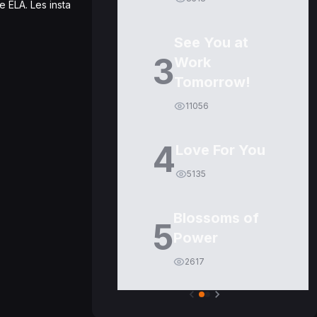
e ELA. Les insta
See You at
3
Work
Tomorrow!
11056
4
Love For You
5135
Blossoms of
5
Power
2617