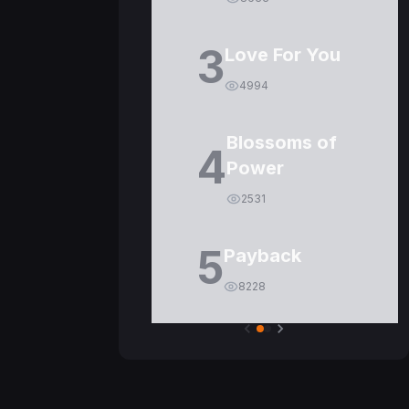
3
Love For You
4994
Blossoms of
4
Power
2531
5
Payback
8228