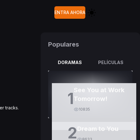
ENTRA AHORA
Populares
DORAMAS
PELÍCULAS
See You at Work
1
Tomorrow!
er tracks.
10835
2
Dream to You
8633