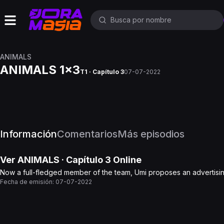
ANIMALS
ANIMALS 1x3
T1 · Capítulo 3
07-07-2022
Información
Comentarios
Más episodios
Ver
ANIMALS
· Capítulo
3
Online
Now a full-fledged member of the team, Umi proposes an advertising 
Fecha de emisión:
07-07-2022