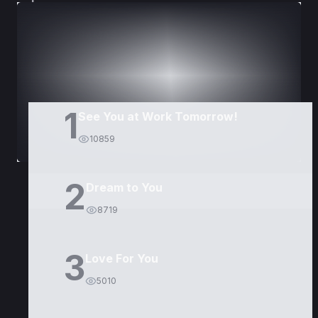
DORAMAS
PELÍCULAS
1
See You at Work Tomorrow!
10859
2
Dream to You
8719
3
Love For You
5010