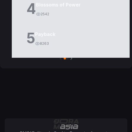
4
Blossoms of Power
2542
5
Payback
8263