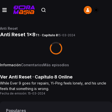
Anti Reset
Anti Reset 1x8
T1 · Capítulo 8
15-03-2024
Información
Comentarios
Más episodios
Ver
Anti Reset
· Capítulo
8
Online
While Ever 9 goes for repairs, Yi-Ping feels lonely, and his uncle
feels that something is wrong.
Fecha de emisión:
15-03-2024
Populares