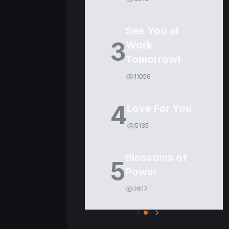
See You at
3
Work
Tomorrow!
11056
4
Love For You
5135
Blossoms of
5
Power
2617