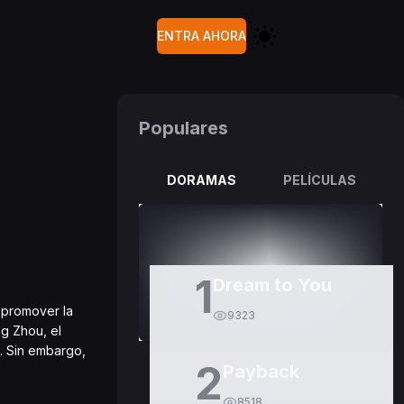
ENTRA AHORA
Populares
DORAMAS
PELÍCULAS
1
Dream to You
, promover la
9323
ng Zhou, el
. Sin embargo,
2
Payback
8518