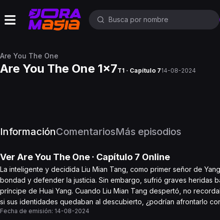
Are You The One
Are You The One 1x7
T1 · Capítulo 7
14-08-2024
Información
Comentarios
Más episodios
Ver
Are You The One
· Capítulo
7
Online
La inteligente y decidida Liu Mian Tang, como primer señor de Yang
bondad y defender la justicia. Sin embargo, sufrió graves heridas b
príncipe de Huai Yang. Cuando Liu Mian Tang despertó, no recorda
si sus identidades quedaban al descubierto, ¿podrían afrontarlo con
Fecha de emisión:
14-08-2024